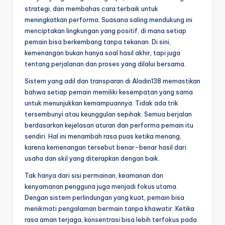
strategi, dan membahas cara terbaik untuk
meningkatkan performa. Suasana saling mendukung ini
menciptakan lingkungan yang positif, di mana setiap
pemain bisa berkembang tanpa tekanan. Di sini,
kemenangan bukan hanya soal hasil akhir, tapi juga
tentang perjalanan dan proses yang dilalui bersama.
Sistem yang adil dan transparan di Aladin138 memastikan
bahwa setiap pemain memiliki kesempatan yang sama
untuk menunjukkan kemampuannya. Tidak ada trik
tersembunyi atau keunggulan sepihak. Semua berjalan
berdasarkan kejelasan aturan dan performa pemain itu
sendiri. Hal ini menambah rasa puas ketika menang,
karena kemenangan tersebut benar-benar hasil dari
usaha dan skil yang diterapkan dengan baik.
Tak hanya dari sisi permainan, keamanan dan
kenyamanan pengguna juga menjadi fokus utama.
Dengan sistem perlindungan yang kuat, pemain bisa
menikmati pengalaman bermain tanpa khawatir. Ketika
rasa aman terjaga, konsentrasi bisa lebih terfokus pada