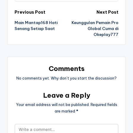
Post
Previous Post
Next Post
Main Mantap168 Hati
Keunggulan Pemain Pro
navigation
Senang Setiap Saat
Global Cuma di
Okeplay777
Comments
No comments yet. Why don’t you start the discussion?
Leave a Reply
Your email address will not be published.
Required fields
are marked
*