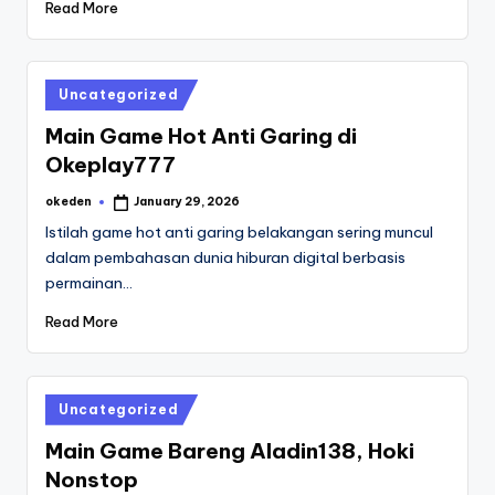
Read More
Posted
Uncategorized
in
Main Game Hot Anti Garing di
Okeplay777
okeden
January 29, 2026
Posted
by
Istilah game hot anti garing belakangan sering muncul
dalam pembahasan dunia hiburan digital berbasis
permainan…
Read More
Posted
Uncategorized
in
Main Game Bareng Aladin138, Hoki
Nonstop