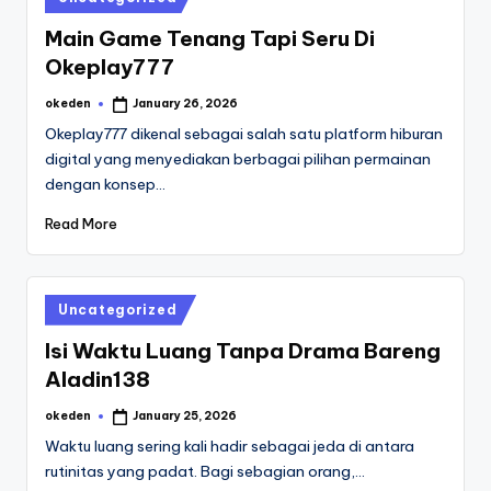
in
Main Game Tenang Tapi Seru Di
Okeplay777
okeden
January 26, 2026
Posted
by
Okeplay777 dikenal sebagai salah satu platform hiburan
digital yang menyediakan berbagai pilihan permainan
dengan konsep…
Read More
Posted
Uncategorized
in
Isi Waktu Luang Tanpa Drama Bareng
Aladin138
okeden
January 25, 2026
Posted
by
Waktu luang sering kali hadir sebagai jeda di antara
rutinitas yang padat. Bagi sebagian orang,…