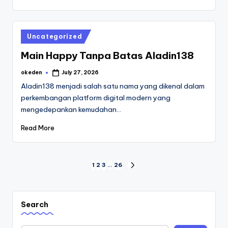
Posted
Uncategorized
in
Main Happy Tanpa Batas Aladin138
okeden
July 27, 2026
Posted
by
Aladin138 menjadi salah satu nama yang dikenal dalam
perkembangan platform digital modern yang
mengedepankan kemudahan…
Read More
Posts
1
2
3
…
26
NEXT
PAGE
pagination
Search