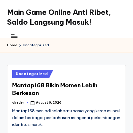
Main Game Online Anti Ribet,
Skip
to
Saldo Langsung Masuk!
content
Nikmati
serunya
gameplay
Home
Uncategorized
simpel
dan
menyenangkan
dengan
Posted
Uncategorized
hadiah
in
Mantap168 Bikin Momen Lebih
yang
Berkesan
langsung
bisa
okeden
August 6, 2026
Posted
dicairkan.
by
Mantap168 menjadi salah satu nama yang kerap muncul
dalam berbagai pembahasan mengenai perkembangan
identitas merek…