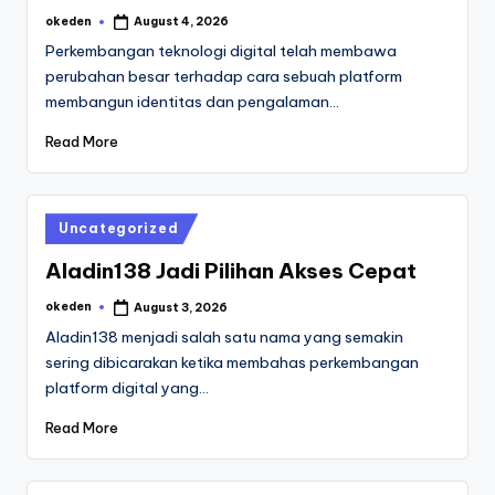
okeden
August 4, 2026
Posted
by
Perkembangan teknologi digital telah membawa
perubahan besar terhadap cara sebuah platform
membangun identitas dan pengalaman…
Read More
Posted
Uncategorized
in
Aladin138 Jadi Pilihan Akses Cepat
okeden
August 3, 2026
Posted
by
Aladin138 menjadi salah satu nama yang semakin
sering dibicarakan ketika membahas perkembangan
platform digital yang…
Read More