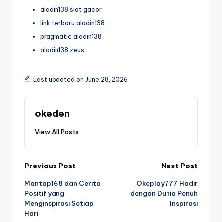
aladin138 slot gacor
link terbaru aladin138
pragmatic aladin138
aladin138 zeus
Last updated on June 28, 2026
okeden
View All Posts
Post
Previous Post
Next Post
Mantap168 dan Cerita
Okeplay777 Hadir
navigation
Positif yang
dengan Dunia Penuh
Menginspirasi Setiap
Inspirasi
Hari