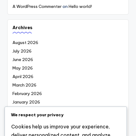
A WordPress Commenter
on
Hello world!
Archives
August 2026
July 2026
June 2026
May 2026
April 2026
March 2026
February 2026
January 2026
December 2025
We respect your privacy
November 2025
Cookies help us improve your experience,
October 2025
deliver personalized content, and analyze