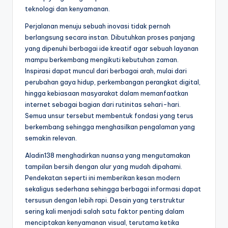
teknologi dan kenyamanan.
Perjalanan menuju sebuah inovasi tidak pernah
berlangsung secara instan. Dibutuhkan proses panjang
yang dipenuhi berbagai ide kreatif agar sebuah layanan
mampu berkembang mengikuti kebutuhan zaman.
Inspirasi dapat muncul dari berbagai arah, mulai dari
perubahan gaya hidup, perkembangan perangkat digital,
hingga kebiasaan masyarakat dalam memanfaatkan
internet sebagai bagian dari rutinitas sehari-hari.
Semua unsur tersebut membentuk fondasi yang terus
berkembang sehingga menghasilkan pengalaman yang
semakin relevan.
Aladin138 menghadirkan nuansa yang mengutamakan
tampilan bersih dengan alur yang mudah dipahami.
Pendekatan seperti ini memberikan kesan modern
sekaligus sederhana sehingga berbagai informasi dapat
tersusun dengan lebih rapi. Desain yang terstruktur
sering kali menjadi salah satu faktor penting dalam
menciptakan kenyamanan visual, terutama ketika