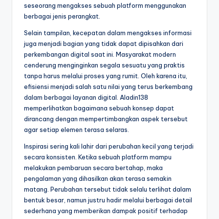
seseorang mengakses sebuah platform menggunakan
berbagai jenis perangkat.
Selain tampilan, kecepatan dalam mengakses informasi
juga menjadi bagian yang tidak dapat dipisahkan dari
perkembangan digital saat ini. Masyarakat modern
cenderung menginginkan segala sesuatu yang praktis
tanpa harus melalui proses yang rumit. Oleh karena itu,
efisiensi menjadi salah satu nilai yang terus berkembang
dalam berbagai layanan digital. Aladin138
memperlihatkan bagaimana sebuah konsep dapat
dirancang dengan mempertimbangkan aspek tersebut
agar setiap elemen terasa selaras.
Inspirasi sering kali lahir dari perubahan kecil yang terjadi
secara konsisten. Ketika sebuah platform mampu
melakukan pembaruan secara bertahap, maka
pengalaman yang dihasilkan akan terasa semakin
matang. Perubahan tersebut tidak selalu terlihat dalam
bentuk besar, namun justru hadir melalui berbagai detail
sederhana yang memberikan dampak positif terhadap