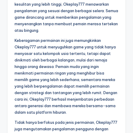
kesulitan yang lebih tinggi, Okeplay777 menawarkan
pengalaman yang sesuai dengan berbagai selera. Semua
game dirancang untuk memberikan pengalaman yang
menyenangkan tanpa membuat pemain merasa tertekan
atau bingung.
Keberagaman permainan ini juga memungkinkan
Okeplay777 untuk menyuguhkan game yang tidak hanya
menyasar satu kelompok usia tertentu, tetapi dapat
dinikmati oleh berbagai kalangan, mulai dari remaja
hingga orang dewasa. Pemain muda yang ingin
menikmati permainan ringan yang menghibur bisa
memilih game yang lebih sederhana, sementara mereka
yang lebih berpengalaman dapat memilih permainan
dengan strategi dan tantangan yang lebih rumit. Dengan
cara ini, Okeplay777 berhasil menjembatani perbedaan
antara generasi dan membawa mereka bersama-sama
dalam satu platform hiburan.
Tidak hanya berfokus pada jenis permainan, Okeplay777
juga mengutamakan pengalaman pengguna dengan