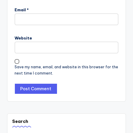
Email
*
Website
Save my name, email, and website in this browser for the
next time I comment.
Search