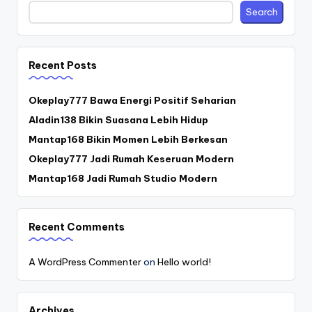
Search
Recent Posts
Okeplay777 Bawa Energi Positif Seharian
Aladin138 Bikin Suasana Lebih Hidup
Mantap168 Bikin Momen Lebih Berkesan
Okeplay777 Jadi Rumah Keseruan Modern
Mantap168 Jadi Rumah Studio Modern
Recent Comments
A WordPress Commenter
on
Hello world!
Archives