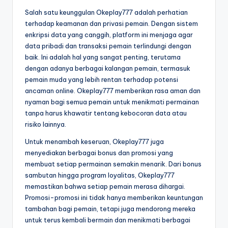
Salah satu keunggulan Okeplay777 adalah perhatian
terhadap keamanan dan privasi pemain. Dengan sistem
enkripsi data yang canggih, platform ini menjaga agar
data pribadi dan transaksi pemain terlindungi dengan
baik. Ini adalah hal yang sangat penting, terutama
dengan adanya berbagai kalangan pemain, termasuk
pemain muda yang lebih rentan terhadap potensi
ancaman online. Okeplay777 memberikan rasa aman dan
nyaman bagi semua pemain untuk menikmati permainan
tanpa harus khawatir tentang kebocoran data atau
risiko lainnya.
Untuk menambah keseruan, Okeplay777 juga
menyediakan berbagai bonus dan promosi yang
membuat setiap permainan semakin menarik. Dari bonus
sambutan hingga program loyalitas, Okeplay777
memastikan bahwa setiap pemain merasa dihargai.
Promosi-promosi ini tidak hanya memberikan keuntungan
tambahan bagi pemain, tetapi juga mendorong mereka
untuk terus kembali bermain dan menikmati berbagai