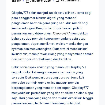
No Comments
okeden
January 5, 2026
Posted
by
Okeplay777 telah menjadi salah satu pilihan utama bagi
para penggemar hiburan digital yang mencari
pengalaman bermain game yang seru dan ramah bagi
semua kalangan. Dengan berbagai macam pilihan
permainan yang ditawarkan,
Okeplay777
memastikan
bahwa setiap pemain, tanpa memandang usia atau
pengalaman, dapat menikmati waktu mereka dengan
nyaman dan menyenangkan. Platform ini menekankan
inklusivitas, menciptakan ruang yang menyambut pemain
dari berbagai latar belakang dan keahlian.
Salah satu aspek utama yang membuat Okeplay777
unggul adalah keberagaman jenis permainan yang
tersedia. Baik pemain baru yang baru pertama kali
mencoba bermain game online maupun pemain
berpengalaman yang mencari tantangan, Okeplay777
menyediakan permainan yang dapat dinikmati oleh siapa
saja. Dari game yang ringan dan mudah dimainkan hingga
permainan yang lebih mendalam dengan tingkat