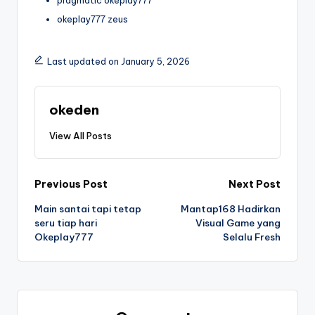
pragmatic okeplay777
okeplay777 zeus
Last updated on January 5, 2026
okeden
View All Posts
Post
Previous Post
Next Post
Main santai tapi tetap
Mantap168 Hadirkan
navigation
seru tiap hari
Visual Game yang
Okeplay777
Selalu Fresh