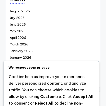
August 2026
July 2026
June 2026
May 2026
April 2026
March 2026
February 2026
January 2026
December 2025
We respect your privacy
November 2025
Cookies help us improve your experience,
October 2025
deliver personalized content, and analyze
traffic. You can choose which cookies to
allow by clicking
Customize
. Click
Accept All
Categories
to consent or
Reject All
to decline non-