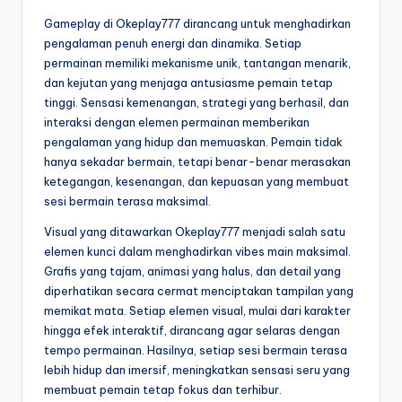
Gameplay di Okeplay777 dirancang untuk menghadirkan
pengalaman penuh energi dan dinamika. Setiap
permainan memiliki mekanisme unik, tantangan menarik,
dan kejutan yang menjaga antusiasme pemain tetap
tinggi. Sensasi kemenangan, strategi yang berhasil, dan
interaksi dengan elemen permainan memberikan
pengalaman yang hidup dan memuaskan. Pemain tidak
hanya sekadar bermain, tetapi benar-benar merasakan
ketegangan, kesenangan, dan kepuasan yang membuat
sesi bermain terasa maksimal.
Visual yang ditawarkan Okeplay777 menjadi salah satu
elemen kunci dalam menghadirkan vibes main maksimal.
Grafis yang tajam, animasi yang halus, dan detail yang
diperhatikan secara cermat menciptakan tampilan yang
memikat mata. Setiap elemen visual, mulai dari karakter
hingga efek interaktif, dirancang agar selaras dengan
tempo permainan. Hasilnya, setiap sesi bermain terasa
lebih hidup dan imersif, meningkatkan sensasi seru yang
membuat pemain tetap fokus dan terhibur.