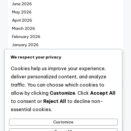
June 2026
May 2026
April 2026
March 2026
February 2026
January 2026
December 2025
We respect your privacy
November 2025
Cookies help us improve your experience,
October 2025
deliver personalized content, and analyze
traffic. You can choose which cookies to
allow by clicking
Customize
. Click
Accept All
Categories
to consent or
Reject All
to decline non-
Uncategorized
essential cookies.
Customize