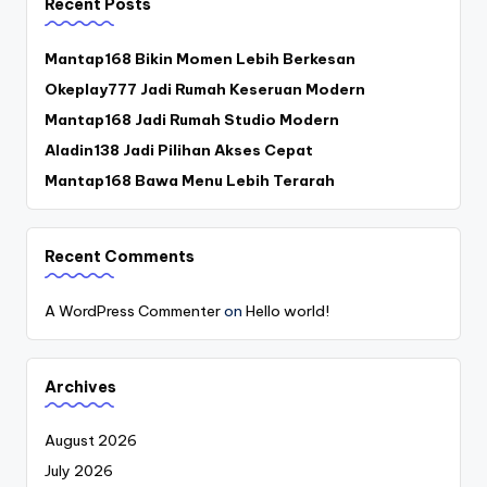
Recent Posts
Mantap168 Bikin Momen Lebih Berkesan
Okeplay777 Jadi Rumah Keseruan Modern
Mantap168 Jadi Rumah Studio Modern
Aladin138 Jadi Pilihan Akses Cepat
Mantap168 Bawa Menu Lebih Terarah
Recent Comments
A WordPress Commenter
on
Hello world!
Archives
August 2026
July 2026