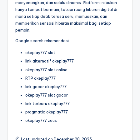
menyenangkan, dan selalu dinamis. Platform ini bukan
hanya tempat bermain, tetapi ruang hiburan digital di
mana setiap detik terasa seru, memuaskan, dan
memberikan sensasi hiburan maksimal bagi setiap
pemain.
Google search rekomendasi :
okeplay777 slot
link alternatif okeplay777
okeplay777 slot online
RTP okeplay777
link gacor okeplay777
okeplay777 slot gacor
link terbaru okeplay777
pragmatic okeplay777
okeplay777 zeus
Last updated on December 28, 2025