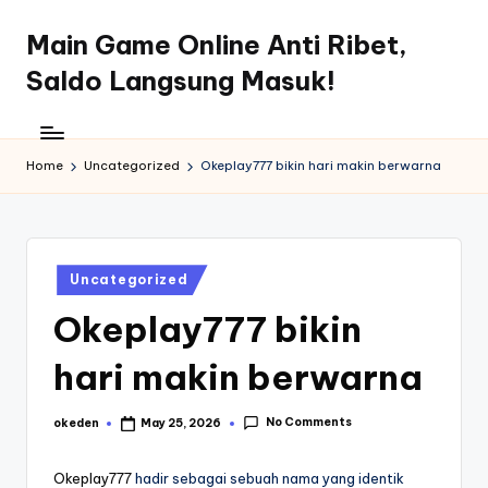
Main Game Online Anti Ribet,
Skip
to
Saldo Langsung Masuk!
content
Nikmati
serunya
gameplay
Home
Uncategorized
Okeplay777 bikin hari makin berwarna
simpel
dan
menyenangkan
dengan
Posted
Uncategorized
hadiah
in
yang
Okeplay777 bikin
langsung
hari makin berwarna
bisa
dicairkan.
No Comments
okeden
May 25, 2026
Posted
by
Okeplay777
hadir sebagai sebuah nama yang identik