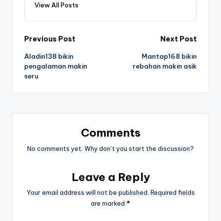
View All Posts
Post
Previous Post
Next Post
Aladin138 bikin
Mantap168 bikin
navigation
pengalaman makin
rebahan makin asik
seru
Comments
No comments yet. Why don’t you start the discussion?
Leave a Reply
Your email address will not be published.
Required fields
are marked
*