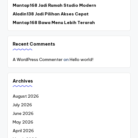
Mantap168 Jadi Rumah Studio Modern
Aladin138 Jadi Pilihan Akses Cepat
Mantap168 Bawa Menu Lebih Terarah
Recent Comments
A WordPress Commenter
on
Hello world!
Archives
August 2026
July 2026
June 2026
May 2026
April 2026