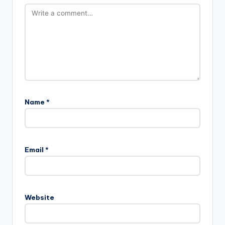
Name
*
Email
*
Website