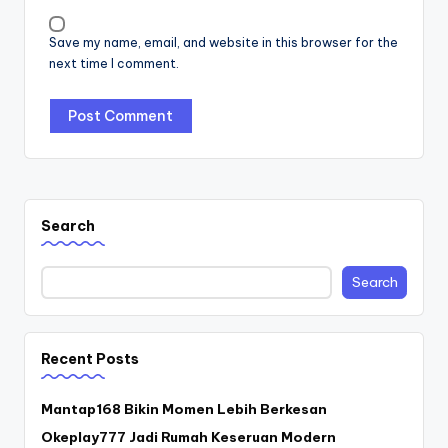
Save my name, email, and website in this browser for the
next time I comment.
Search
Search
Recent Posts
Mantap168 Bikin Momen Lebih Berkesan
Okeplay777 Jadi Rumah Keseruan Modern