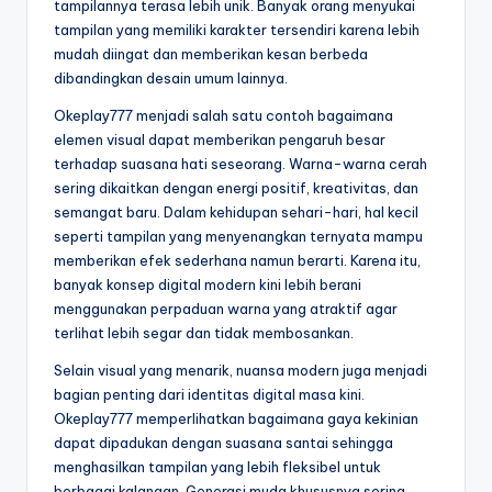
tampilannya terasa lebih unik. Banyak orang menyukai
tampilan yang memiliki karakter tersendiri karena lebih
mudah diingat dan memberikan kesan berbeda
dibandingkan desain umum lainnya.
Okeplay777 menjadi salah satu contoh bagaimana
elemen visual dapat memberikan pengaruh besar
terhadap suasana hati seseorang. Warna-warna cerah
sering dikaitkan dengan energi positif, kreativitas, dan
semangat baru. Dalam kehidupan sehari-hari, hal kecil
seperti tampilan yang menyenangkan ternyata mampu
memberikan efek sederhana namun berarti. Karena itu,
banyak konsep digital modern kini lebih berani
menggunakan perpaduan warna yang atraktif agar
terlihat lebih segar dan tidak membosankan.
Selain visual yang menarik, nuansa modern juga menjadi
bagian penting dari identitas digital masa kini.
Okeplay777 memperlihatkan bagaimana gaya kekinian
dapat dipadukan dengan suasana santai sehingga
menghasilkan tampilan yang lebih fleksibel untuk
berbagai kalangan. Generasi muda khususnya sering