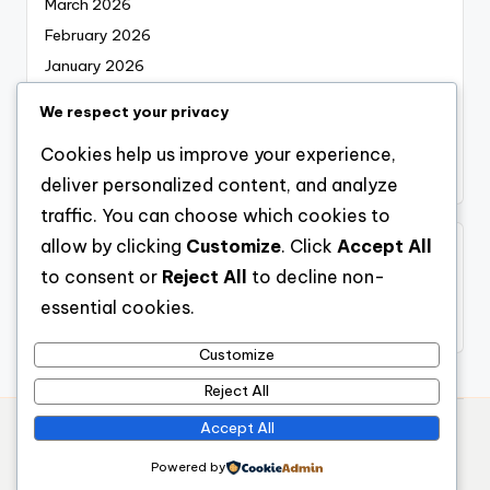
March 2026
February 2026
January 2026
December 2025
We respect your privacy
November 2025
Cookies help us improve your experience,
October 2025
deliver personalized content, and analyze
traffic. You can choose which cookies to
allow by clicking
Customize
. Click
Accept All
Categories
to consent or
Reject All
to decline non-
Uncategorized
essential cookies.
Customize
Reject All
Accept All
Copyright 2026 —
Main Game Online Anti Ribet, Saldo
Langsung Masuk!
. All rights reserved.
Powered by
Bloghash WordPress Theme