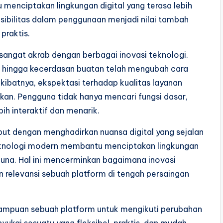
 menciptakan lingkungan digital yang terasa lebih
sibilitas dalam penggunaan menjadi nilai tambah
praktis.
 sangat akrab dengan berbagai inovasi teknologi.
ud, hingga kecerdasan buatan telah mengubah cara
Akibatnya, ekspektasi terhadap kualitas layanan
ikan. Pengguna tidak hanya mencari fungsi dasar,
h interaktif dan menarik.
ut dengan menghadirkan nuansa digital yang sejalan
nologi modern membantu menciptakan lingkungan
guna. Hal ini mencerminkan bagaimana inovasi
relevansi sebuah platform di tengah persaingan
emampuan sebuah platform untuk mengikuti perubahan