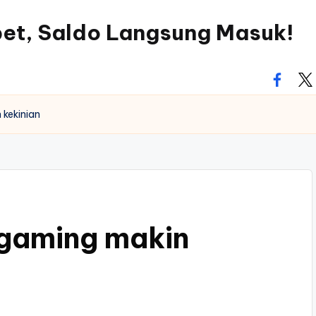
bet, Saldo Langsung Masuk!
facebo
twi
 kekinian
 gaming makin