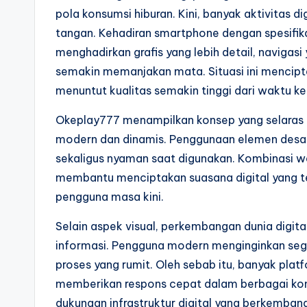
pola konsumsi hiburan. Kini, banyak aktivitas 
tangan. Kehadiran smartphone dengan spesifik
menghadirkan grafis yang lebih detail, navigasi
semakin memanjakan mata. Situasi ini menciptak
menuntut kualitas semakin tinggi dari waktu k
Okeplay777 menampilkan konsep yang selaras d
modern dan dinamis. Penggunaan elemen desain
sekaligus nyaman saat digunakan. Kombinasi wa
membantu menciptakan suasana digital yang te
pengguna masa kini.
Selain aspek visual, perkembangan dunia digit
informasi. Pengguna modern menginginkan segal
proses yang rumit. Oleh sebab itu, banyak pl
memberikan respons cepat dalam berbagai kond
dukungan infrastruktur digital yang berkemba