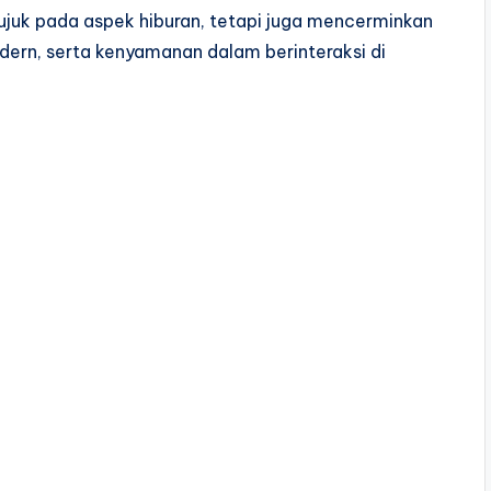
ujuk pada aspek hiburan, tetapi juga mencerminkan
dern, serta kenyamanan dalam berinteraksi di