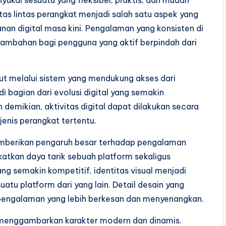
kai sesuatu yang fleksibel, praktis, dan mudah
itas lintas perangkat menjadi salah satu aspek yang
an digital masa kini. Pengalaman yang konsisten di
mbahan bagi pengguna yang aktif berpindah dari
 melalui sistem yang mendukung akses dari
adi bagian dari evolusi digital yang semakin
mikian, aktivitas digital dapat dilakukan secara
jenis perangkat tertentu.
 memberikan pengaruh besar terhadap pengalaman
tkan daya tarik sebuah platform sekaligus
ng semakin kompetitif, identitas visual menjadi
tu platform dari yang lain. Detail desain yang
 pengalaman yang lebih berkesan dan menyenangkan.
 menggambarkan karakter modern dan dinamis.