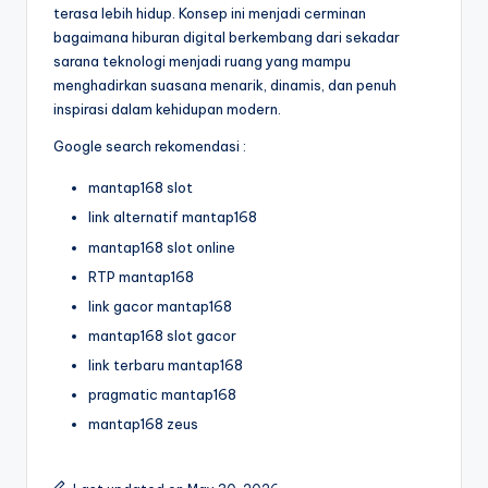
terasa lebih hidup. Konsep ini menjadi cerminan
bagaimana hiburan digital berkembang dari sekadar
sarana teknologi menjadi ruang yang mampu
menghadirkan suasana menarik, dinamis, dan penuh
inspirasi dalam kehidupan modern.
Google search rekomendasi :
mantap168 slot
link alternatif mantap168
mantap168 slot online
RTP mantap168
link gacor mantap168
mantap168 slot gacor
link terbaru mantap168
pragmatic mantap168
mantap168 zeus