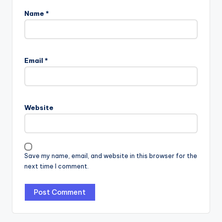
Name
*
Email
*
Website
Save my name, email, and website in this browser for the
next time I comment.