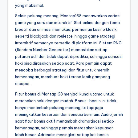
yang maksimal.
Selain peluang menang, Mantap168 menawarkan variasi
game yang seru dan interaktif. Slot online dengan tema
kreatif dan animasi memukau, permainan kasino klasik
seperti blackjack dan roulette, hingga game strategi
interaktif semuanya tersedia di platform ini. Sistem RNG
(Random Number Generator) memastikan setiap
putaran adil dan tidak dapat diprediksi, sehingga sensasi
hoki bisa dirasakan setiap saat. Para pemain dapat
mencoba berbagai strategi dan fitur untuk meraih
kemenangan, membuat hoki terasa lebih gampang
dicapai.
Fitur bonus di Mantap168 menjadi kunci utama untuk
merasakan hoki dengan mudah. Bonus-bonus ini tidak
hanya menambah peluang menang, tetapi juga
meningkatkan keseruan dan sensasi bermain. Audio jernih
saat fitur bonus aktif menambah dramatisasi setiap
kemenangan, sehingga pemain merasakan kepuasan
lebih besar. Adrenalin meningkat setiap kali bonus