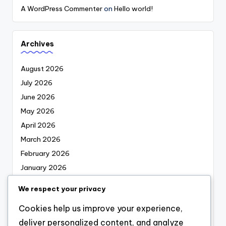
A WordPress Commenter
on
Hello world!
Archives
August 2026
July 2026
June 2026
May 2026
April 2026
March 2026
February 2026
January 2026
December 2025
We respect your privacy
November 2025
Cookies help us improve your experience,
October 2025
deliver personalized content, and analyze