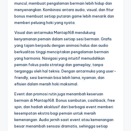
muncul, membuat pengalaman bermain lebih hidup dan
menyenangkan. Kombinasi antara audio, visual, dan fitur
bonus membuat setiap putaran game lebih menarik dan
memberi peluang hoki yang nyata.
Visual dan antarmuka Mantap168 mendukung
kenyamanan pemain dalam setiap sesi bermain. Grafis
yang tajam berpadu dengan animasi halus dan audio
berkualitas tinggi menciptakan pengalaman bermain
yang harmonis. Navigasi yang intuitif memudahkan
pemain fokus pada strategi dan gameplay, tanpa
terganggu oleh hal teknis. Dengan antarmuka yang user-
friendly, sesi bermain bisa lebih lama, nyaman, dan
efisien dalam meraih hoki maksimal.
Event dan promosi rutin juga menambah keseruan
bermain di Mantap168. Bonus sambutan, cashback, free
spin, dan hadiah eksklusif dari berbagai event memberi
kesempatan ekstra bagi pemain untuk meraih
kemenangan. Audio jernih saat event atau kemenangan
besar menambah sensasi dramatis, sehingga setiap