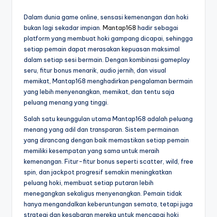
by
Dalam dunia game online, sensasi kemenangan dan hoki
bukan lagi sekadar impian.
Mantap168
hadir sebagai
platform yang membuat hoki gampang dicapai, sehingga
setiap pemain dapat merasakan kepuasan maksimal
dalam setiap sesi bermain. Dengan kombinasi gameplay
seru, fitur bonus menarik, audio jernih, dan visual
memikat, Mantap168 menghadirkan pengalaman bermain
yang lebih menyenangkan, memikat, dan tentu saja
peluang menang yang tinggi.
Salah satu keunggulan utama Mantap168 adalah peluang
menang yang adil dan transparan. Sistem permainan
yang dirancang dengan baik memastikan setiap pemain
memiliki kesempatan yang sama untuk meraih
kemenangan. Fitur-fitur bonus seperti scatter, wild, free
spin, dan jackpot progresif semakin meningkatkan
peluang hoki, membuat setiap putaran lebih
menegangkan sekaligus menyenangkan. Pemain tidak
hanya mengandalkan keberuntungan semata, tetapi juga
strategi dan kesabaran mereka untuk mencapai hoki