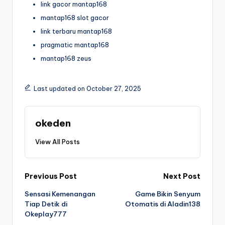
link gacor mantap168
mantap168 slot gacor
link terbaru mantap168
pragmatic mantap168
mantap168 zeus
Last updated on October 27, 2025
okeden
View All Posts
Post
Previous Post
Next Post
Sensasi Kemenangan
Game Bikin Senyum
navigation
Tiap Detik di
Otomatis di Aladin138
Okeplay777