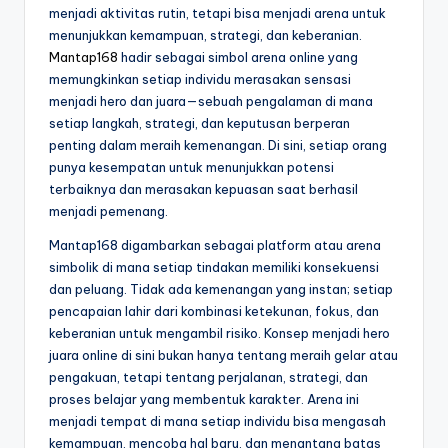
menjadi aktivitas rutin, tetapi bisa menjadi arena untuk
menunjukkan kemampuan, strategi, dan keberanian.
Mantap168
hadir sebagai simbol arena online yang
memungkinkan setiap individu merasakan sensasi
menjadi hero dan juara—sebuah pengalaman di mana
setiap langkah, strategi, dan keputusan berperan
penting dalam meraih kemenangan. Di sini, setiap orang
punya kesempatan untuk menunjukkan potensi
terbaiknya dan merasakan kepuasan saat berhasil
menjadi pemenang.
Mantap168 digambarkan sebagai platform atau arena
simbolik di mana setiap tindakan memiliki konsekuensi
dan peluang. Tidak ada kemenangan yang instan; setiap
pencapaian lahir dari kombinasi ketekunan, fokus, dan
keberanian untuk mengambil risiko. Konsep menjadi hero
juara online di sini bukan hanya tentang meraih gelar atau
pengakuan, tetapi tentang perjalanan, strategi, dan
proses belajar yang membentuk karakter. Arena ini
menjadi tempat di mana setiap individu bisa mengasah
kemampuan, mencoba hal baru, dan menantang batas