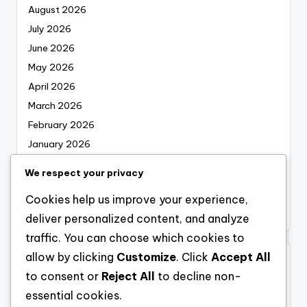
August 2026
July 2026
June 2026
May 2026
April 2026
March 2026
February 2026
January 2026
December 2025
We respect your privacy
November 2025
Cookies help us improve your experience,
October 2025
deliver personalized content, and analyze
traffic. You can choose which cookies to
allow by clicking
Customize
. Click
Accept All
Categories
to consent or
Reject All
to decline non-
Uncategorized
essential cookies.