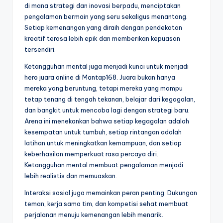
di mana strategi dan inovasi berpadu, menciptakan
pengalaman bermain yang seru sekaligus menantang.
Setiap kemenangan yang diraih dengan pendekatan
kreatif terasa lebih epik dan memberikan kepuasan
tersendiri.
Ketangguhan mental juga menjadi kunci untuk menjadi
hero juara online di Mantap168. Juara bukan hanya
mereka yang beruntung, tetapi mereka yang mampu
tetap tenang di tengah tekanan, belajar dari kegagalan,
dan bangkit untuk mencoba lagi dengan strategi baru.
Arena ini menekankan bahwa setiap kegagalan adalah
kesempatan untuk tumbuh, setiap rintangan adalah
latihan untuk meningkatkan kemampuan, dan setiap
keberhasilan memperkuat rasa percaya diri.
Ketangguhan mental membuat pengalaman menjadi
lebih realistis dan memuaskan.
Interaksi sosial juga memainkan peran penting. Dukungan
teman, kerja sama tim, dan kompetisi sehat membuat
perjalanan menuju kemenangan lebih menarik.