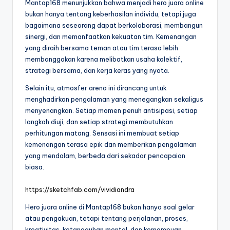
Mantap168 menunjukkan bahwa menjadi hero juara online
bukan hanya tentang keberhasilan individu, tetapi juga
bagaimana seseorang dapat berkolaborasi, membangun
sinergi, dan memanfaatkan kekuatan tim. Kemenangan
yang diraih bersama teman atau tim terasa lebih
membanggakan karena melibatkan usaha kolektif,
strategi bersama, dan kerja keras yang nyata.
Selain itu, atmosfer arena ini dirancang untuk
menghadirkan pengalaman yang menegangkan sekaligus
menyenangkan. Setiap momen penuh antisipasi, setiap
langkah diuji, dan setiap strategi membutuhkan
perhitungan matang. Sensasi ini membuat setiap
kemenangan terasa epik dan memberikan pengalaman
yang mendalam, berbeda dari sekadar pencapaian
biasa.
https://sketchfab.com/vividiandra
Hero juara online di Mantap168 bukan hanya soal gelar
atau pengakuan, tetapi tentang perjalanan, proses,
kreativitas, ketangguhan mental, dan kemampuan