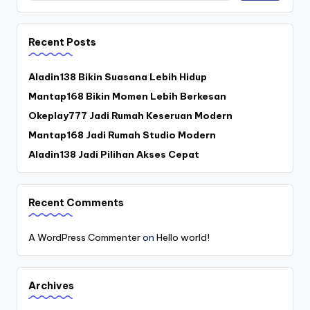
Recent Posts
Aladin138 Bikin Suasana Lebih Hidup
Mantap168 Bikin Momen Lebih Berkesan
Okeplay777 Jadi Rumah Keseruan Modern
Mantap168 Jadi Rumah Studio Modern
Aladin138 Jadi Pilihan Akses Cepat
Recent Comments
A WordPress Commenter
on
Hello world!
Archives