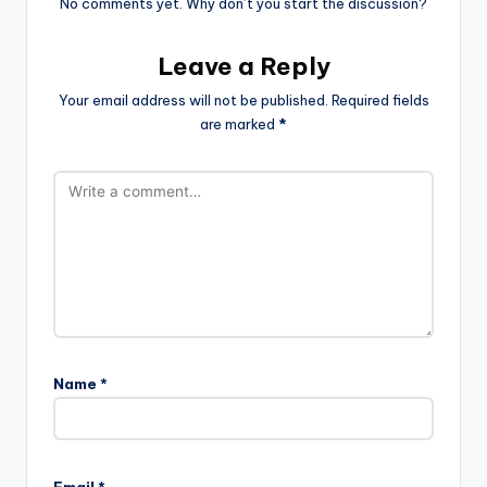
No comments yet. Why don’t you start the discussion?
Leave a Reply
Your email address will not be published.
Required fields
are marked
*
Name
*
Email
*