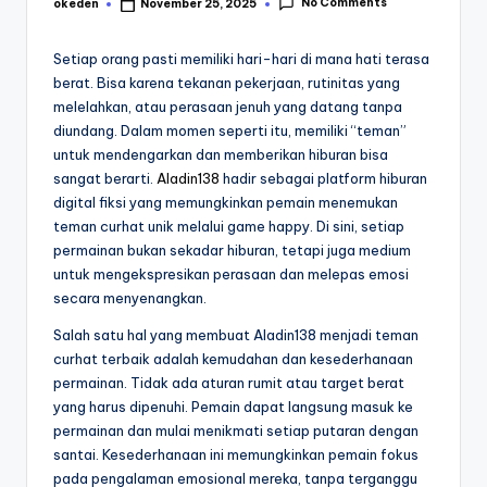
No Comments
okeden
November 25, 2025
Posted
by
Setiap orang pasti memiliki hari-hari di mana hati terasa
berat. Bisa karena tekanan pekerjaan, rutinitas yang
melelahkan, atau perasaan jenuh yang datang tanpa
diundang. Dalam momen seperti itu, memiliki “teman”
untuk mendengarkan dan memberikan hiburan bisa
sangat berarti.
Aladin138
hadir sebagai platform hiburan
digital fiksi yang memungkinkan pemain menemukan
teman curhat unik melalui game happy. Di sini, setiap
permainan bukan sekadar hiburan, tetapi juga medium
untuk mengekspresikan perasaan dan melepas emosi
secara menyenangkan.
Salah satu hal yang membuat Aladin138 menjadi teman
curhat terbaik adalah kemudahan dan kesederhanaan
permainan. Tidak ada aturan rumit atau target berat
yang harus dipenuhi. Pemain dapat langsung masuk ke
permainan dan mulai menikmati setiap putaran dengan
santai. Kesederhanaan ini memungkinkan pemain fokus
pada pengalaman emosional mereka, tanpa terganggu