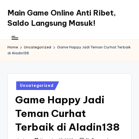
Main Game Online Anti Ribet,
Skip
to
Saldo Langsung Masuk!
content
Nikmati
serunya
gameplay
Home
Uncategorized
Game Happy Jadi Teman Curhat Terbaik
di Aladin138
simpel
dan
menyenangkan
dengan
hadiah
Posted
Uncategorized
yang
in
Game Happy Jadi
langsung
bisa
Teman Curhat
dicairkan.
Terbaik di Aladin138