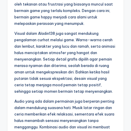
oleh tekanan atau frustrasi yang biasanya muncul saat
bermain game yang terlalu kompleks. Dengan cara ini,
bermain game happy menjadi cara alami untuk
melepaskan perasaan yang menumpuk.
Visual dalam Aladin138 juga sangat mendukung
pengalaman curhat melalui game. Warna-warna cerah
dan lembut, karakter yang lucu dan ramah, serta animasi
halus menciptakan atmosfer yang hangat dan
menyenangkan. Setiap detail grafis dipilih agar pemain
merasa nyaman dan diterima, seolah berada di ruang
aman untuk mengekspresikan diri. Bahkan ketika hasil
putaran tidak sesuai ekspektasi, desain visual yang
ceria tetap menjaga mood pemain tetap positif,
sehingga setiap momen bermain tetap menyenangkan.
Audio yang ada dalam permainan juga berperan penting
dalam mendukung suasana hati. Musik latar ringan dan
ceria memberikan efek relaksasi, sementara efek suara
halus menambah sensasi menyenangkan tanpa
mengganggu. Kombinasi audio dan visual ini membuat