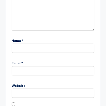
Name
*
Email
*
Website