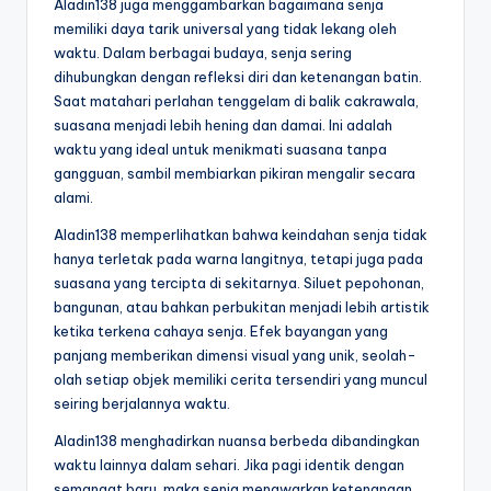
Aladin138 juga menggambarkan bagaimana senja
memiliki daya tarik universal yang tidak lekang oleh
waktu. Dalam berbagai budaya, senja sering
dihubungkan dengan refleksi diri dan ketenangan batin.
Saat matahari perlahan tenggelam di balik cakrawala,
suasana menjadi lebih hening dan damai. Ini adalah
waktu yang ideal untuk menikmati suasana tanpa
gangguan, sambil membiarkan pikiran mengalir secara
alami.
Aladin138 memperlihatkan bahwa keindahan senja tidak
hanya terletak pada warna langitnya, tetapi juga pada
suasana yang tercipta di sekitarnya. Siluet pepohonan,
bangunan, atau bahkan perbukitan menjadi lebih artistik
ketika terkena cahaya senja. Efek bayangan yang
panjang memberikan dimensi visual yang unik, seolah-
olah setiap objek memiliki cerita tersendiri yang muncul
seiring berjalannya waktu.
Aladin138 menghadirkan nuansa berbeda dibandingkan
waktu lainnya dalam sehari. Jika pagi identik dengan
semangat baru, maka senja menawarkan ketenangan