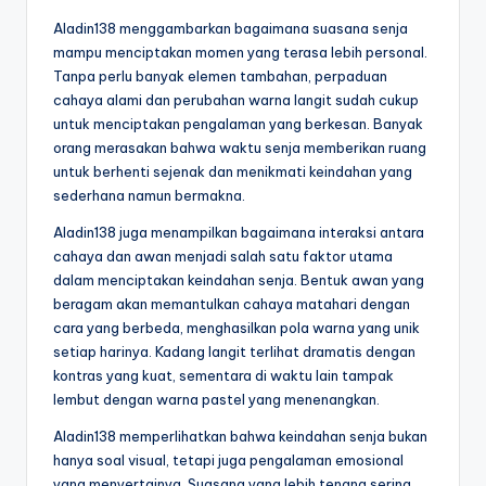
Aladin138 menggambarkan bagaimana suasana senja
mampu menciptakan momen yang terasa lebih personal.
Tanpa perlu banyak elemen tambahan, perpaduan
cahaya alami dan perubahan warna langit sudah cukup
untuk menciptakan pengalaman yang berkesan. Banyak
orang merasakan bahwa waktu senja memberikan ruang
untuk berhenti sejenak dan menikmati keindahan yang
sederhana namun bermakna.
Aladin138 juga menampilkan bagaimana interaksi antara
cahaya dan awan menjadi salah satu faktor utama
dalam menciptakan keindahan senja. Bentuk awan yang
beragam akan memantulkan cahaya matahari dengan
cara yang berbeda, menghasilkan pola warna yang unik
setiap harinya. Kadang langit terlihat dramatis dengan
kontras yang kuat, sementara di waktu lain tampak
lembut dengan warna pastel yang menenangkan.
Aladin138 memperlihatkan bahwa keindahan senja bukan
hanya soal visual, tetapi juga pengalaman emosional
yang menyertainya. Suasana yang lebih tenang sering