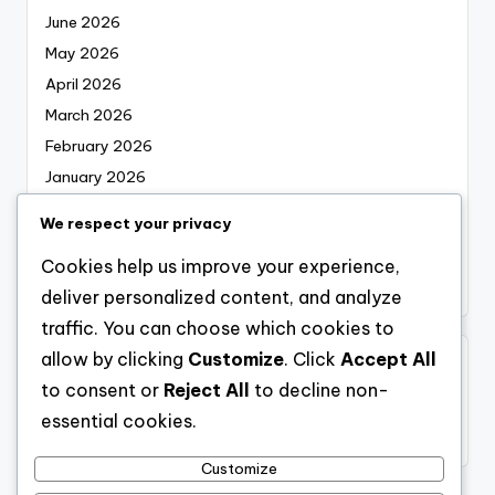
June 2026
May 2026
April 2026
March 2026
February 2026
January 2026
December 2025
We respect your privacy
November 2025
Cookies help us improve your experience,
October 2025
deliver personalized content, and analyze
traffic. You can choose which cookies to
allow by clicking
Customize
. Click
Accept All
Categories
to consent or
Reject All
to decline non-
Uncategorized
essential cookies.
Customize