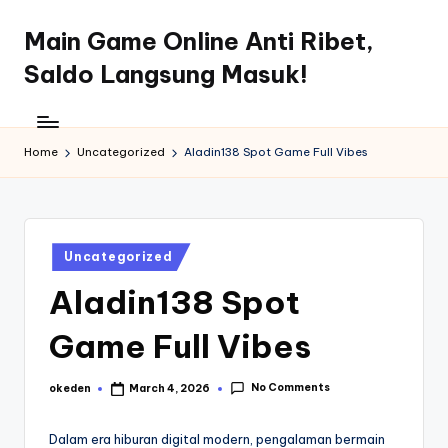
Main Game Online Anti Ribet,
Skip
to
Saldo Langsung Masuk!
content
Nikmati
serunya
gameplay
Home
Uncategorized
Aladin138 Spot Game Full Vibes
simpel
dan
menyenangkan
dengan
Posted
Uncategorized
hadiah
in
yang
Aladin138 Spot
langsung
Game Full Vibes
bisa
dicairkan.
No Comments
okeden
March 4, 2026
Posted
by
Dalam era hiburan digital modern, pengalaman bermain