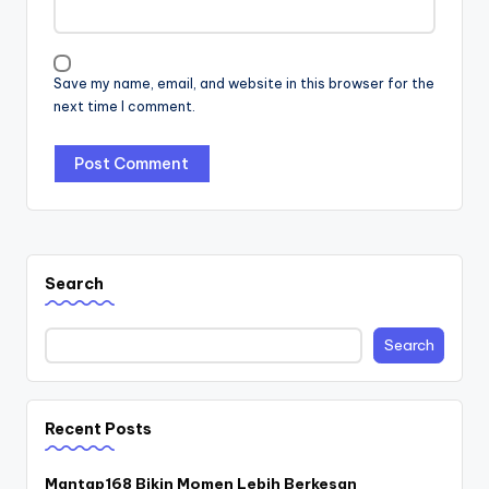
Save my name, email, and website in this browser for the
next time I comment.
Search
Search
Recent Posts
Mantap168 Bikin Momen Lebih Berkesan