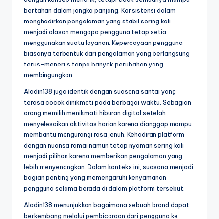
bertahan dalam jangka panjang. Konsistensi dalam
menghadirkan pengalaman yang stabil sering kali
menjadi alasan mengapa pengguna tetap setia
menggunakan suatu layanan. Kepercayaan pengguna
biasanya terbentuk dari pengalaman yang berlangsung
terus-menerus tanpa banyak perubahan yang
membingungkan.
Aladin138 juga identik dengan suasana santai yang
terasa cocok dinikmati pada berbagai waktu. Sebagian
orang memilih menikmati hiburan digital setelah
menyelesaikan aktivitas harian karena dianggap mampu
membantu mengurangi rasa jenuh. Kehadiran platform
dengan nuansa ramai namun tetap nyaman sering kali
menjadi pilihan karena memberikan pengalaman yang
lebih menyenangkan. Dalam konteks ini, suasana menjadi
bagian penting yang memengaruhi kenyamanan
pengguna selama berada di dalam platform tersebut.
Aladin138 menunjukkan bagaimana sebuah brand dapat
berkembang melalui pembicaraan dari pengguna ke