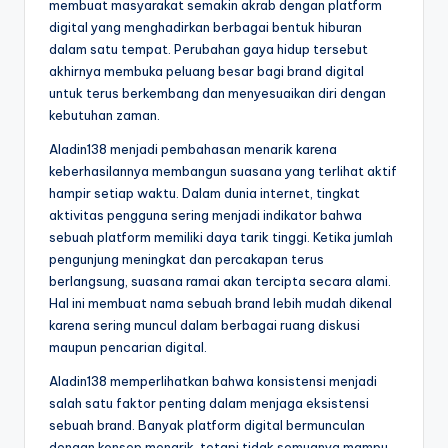
membuat masyarakat semakin akrab dengan platform
digital yang menghadirkan berbagai bentuk hiburan
dalam satu tempat. Perubahan gaya hidup tersebut
akhirnya membuka peluang besar bagi brand digital
untuk terus berkembang dan menyesuaikan diri dengan
kebutuhan zaman.
Aladin138 menjadi pembahasan menarik karena
keberhasilannya membangun suasana yang terlihat aktif
hampir setiap waktu. Dalam dunia internet, tingkat
aktivitas pengguna sering menjadi indikator bahwa
sebuah platform memiliki daya tarik tinggi. Ketika jumlah
pengunjung meningkat dan percakapan terus
berlangsung, suasana ramai akan tercipta secara alami.
Hal ini membuat nama sebuah brand lebih mudah dikenal
karena sering muncul dalam berbagai ruang diskusi
maupun pencarian digital.
Aladin138 memperlihatkan bahwa konsistensi menjadi
salah satu faktor penting dalam menjaga eksistensi
sebuah brand. Banyak platform digital bermunculan
dengan konsep menarik, tetapi tidak semuanya mampu