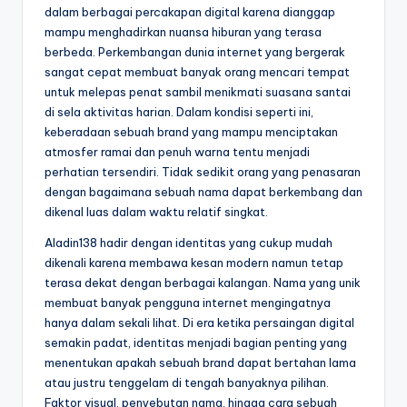
dalam berbagai percakapan digital karena dianggap
mampu menghadirkan nuansa hiburan yang terasa
berbeda. Perkembangan dunia internet yang bergerak
sangat cepat membuat banyak orang mencari tempat
untuk melepas penat sambil menikmati suasana santai
di sela aktivitas harian. Dalam kondisi seperti ini,
keberadaan sebuah brand yang mampu menciptakan
atmosfer ramai dan penuh warna tentu menjadi
perhatian tersendiri. Tidak sedikit orang yang penasaran
dengan bagaimana sebuah nama dapat berkembang dan
dikenal luas dalam waktu relatif singkat.
Aladin138 hadir dengan identitas yang cukup mudah
dikenali karena membawa kesan modern namun tetap
terasa dekat dengan berbagai kalangan. Nama yang unik
membuat banyak pengguna internet mengingatnya
hanya dalam sekali lihat. Di era ketika persaingan digital
semakin padat, identitas menjadi bagian penting yang
menentukan apakah sebuah brand dapat bertahan lama
atau justru tenggelam di tengah banyaknya pilihan.
Faktor visual, penyebutan nama, hingga cara sebuah