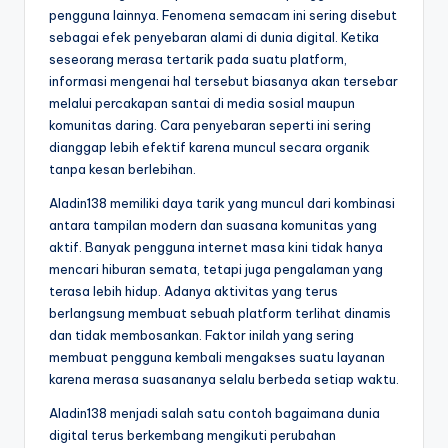
pengguna lainnya. Fenomena semacam ini sering disebut
sebagai efek penyebaran alami di dunia digital. Ketika
seseorang merasa tertarik pada suatu platform,
informasi mengenai hal tersebut biasanya akan tersebar
melalui percakapan santai di media sosial maupun
komunitas daring. Cara penyebaran seperti ini sering
dianggap lebih efektif karena muncul secara organik
tanpa kesan berlebihan.
Aladin138 memiliki daya tarik yang muncul dari kombinasi
antara tampilan modern dan suasana komunitas yang
aktif. Banyak pengguna internet masa kini tidak hanya
mencari hiburan semata, tetapi juga pengalaman yang
terasa lebih hidup. Adanya aktivitas yang terus
berlangsung membuat sebuah platform terlihat dinamis
dan tidak membosankan. Faktor inilah yang sering
membuat pengguna kembali mengakses suatu layanan
karena merasa suasananya selalu berbeda setiap waktu.
Aladin138 menjadi salah satu contoh bagaimana dunia
digital terus berkembang mengikuti perubahan