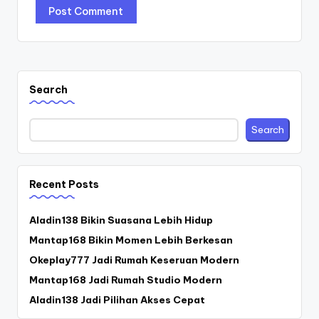
Search
Search
Recent Posts
Aladin138 Bikin Suasana Lebih Hidup
Mantap168 Bikin Momen Lebih Berkesan
Okeplay777 Jadi Rumah Keseruan Modern
Mantap168 Jadi Rumah Studio Modern
Aladin138 Jadi Pilihan Akses Cepat