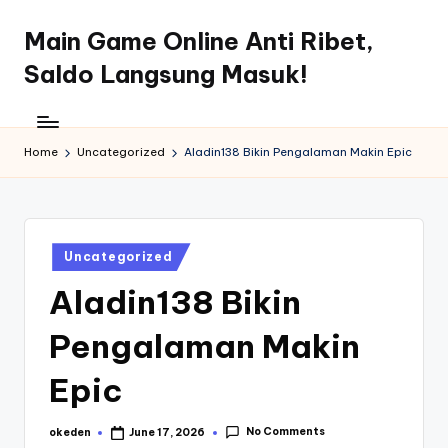
Main Game Online Anti Ribet,
Skip
to
Saldo Langsung Masuk!
content
Nikmati
serunya
gameplay
Home
Uncategorized
Aladin138 Bikin Pengalaman Makin Epic
simpel
dan
menyenangkan
dengan
Posted
Uncategorized
hadiah
in
yang
Aladin138 Bikin
langsung
Pengalaman Makin
bisa
dicairkan.
Epic
No Comments
okeden
June 17, 2026
Posted