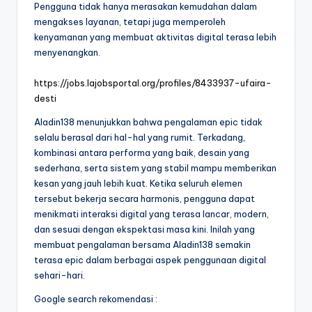
Pengguna tidak hanya merasakan kemudahan dalam
mengakses layanan, tetapi juga memperoleh
kenyamanan yang membuat aktivitas digital terasa lebih
menyenangkan.
https://jobs.lajobsportal.org/profiles/8433937-ufaira-
desti
Aladin138 menunjukkan bahwa pengalaman epic tidak
selalu berasal dari hal-hal yang rumit. Terkadang,
kombinasi antara performa yang baik, desain yang
sederhana, serta sistem yang stabil mampu memberikan
kesan yang jauh lebih kuat. Ketika seluruh elemen
tersebut bekerja secara harmonis, pengguna dapat
menikmati interaksi digital yang terasa lancar, modern,
dan sesuai dengan ekspektasi masa kini. Inilah yang
membuat pengalaman bersama Aladin138 semakin
terasa epic dalam berbagai aspek penggunaan digital
sehari-hari.
Google search rekomendasi :