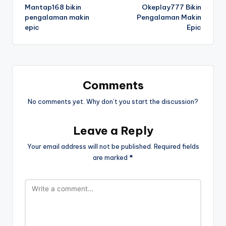
Mantap168 bikin
Okeplay777 Bikin
navigation
pengalaman makin
Pengalaman Makin
epic
Epic
Comments
No comments yet. Why don’t you start the discussion?
Leave a Reply
Your email address will not be published.
Required fields
are marked
*