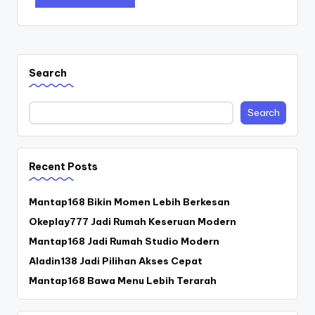
Search
Search
Recent Posts
Mantap168 Bikin Momen Lebih Berkesan
Okeplay777 Jadi Rumah Keseruan Modern
Mantap168 Jadi Rumah Studio Modern
Aladin138 Jadi Pilihan Akses Cepat
Mantap168 Bawa Menu Lebih Terarah