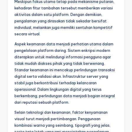
Meskipun fokus utama tetap pada mekanisme putaran,
kehadiran fitur tambahan tersebut memberikan variasi
aktivitas dalam satu platform. Dengan demikian,
pengalaman yang dirasakan tidak sekadar bersifat
individual, melainkan juga memiliki sentuhan kompetitif
secara virtual.
Aspek keamanan data menjadi perhatian utama dalam
pengelolaan platform daring. Sistem enkripsi modern
diterapkan untuk melindungi informasi pengguna agar
tidak mudah diakses pihak yang tidak berwenang.
Standar keamanan ini mencakup perlindungan transaksi
digital serta validasi akun. Infrastruktur server yang
stabil juga berkontribusi terhadap kelancaran
operasional. Dalam lingkungan digital yang terus
berkembang, perlindungan data menjadi bagian integral
dari reputasi sebuah platform.
Selain teknologi dan keamanan, faktor kenyamanan
visual turut menjadi pertimbangan. Penggunaan
kombinasi warna yang seimbang, tipografi yang jelas,
serta tata letak yang rapi menciptakan pengalaman