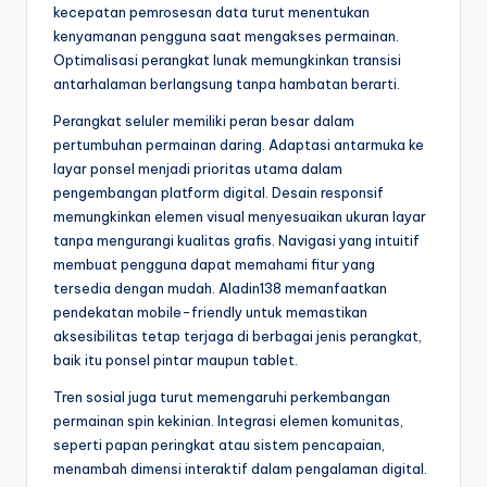
kecepatan pemrosesan data turut menentukan
kenyamanan pengguna saat mengakses permainan.
Optimalisasi perangkat lunak memungkinkan transisi
antarhalaman berlangsung tanpa hambatan berarti.
Perangkat seluler memiliki peran besar dalam
pertumbuhan permainan daring. Adaptasi antarmuka ke
layar ponsel menjadi prioritas utama dalam
pengembangan platform digital. Desain responsif
memungkinkan elemen visual menyesuaikan ukuran layar
tanpa mengurangi kualitas grafis. Navigasi yang intuitif
membuat pengguna dapat memahami fitur yang
tersedia dengan mudah. Aladin138 memanfaatkan
pendekatan mobile-friendly untuk memastikan
aksesibilitas tetap terjaga di berbagai jenis perangkat,
baik itu ponsel pintar maupun tablet.
Tren sosial juga turut memengaruhi perkembangan
permainan spin kekinian. Integrasi elemen komunitas,
seperti papan peringkat atau sistem pencapaian,
menambah dimensi interaktif dalam pengalaman digital.